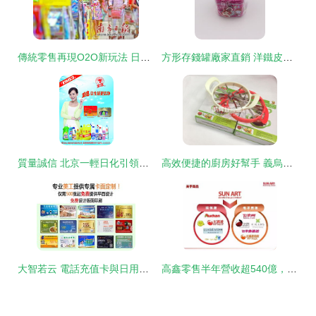
傳統零售再現O2O新玩法 日用百貨銷售的破局之道
方形存錢罐廠家直銷 洋鐵皮盒兩元店批發的市場策略與義烏模式
質量誠信 北京一輕日化引領日化行業繁榮發展的基石
高效便捷的廚房好幫手 義烏鵬輝日用品西瓜切片器
大智若云 電話充值卡與日用百貨銷售項目優勢解析
高鑫零售半年營收超540億，日用百貨銷售驅動增長，全渠道轉型見成效