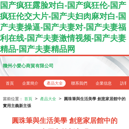
国产疯狂露脸对白-国产疯狂伦-国产
疯狂伦交大片-国产夫妇肉麻对白-国
产夫妻操逼-国产夫妻对-国产夫妻福
利在线-国产夫妻激情视频-国产夫妻
精品-国产夫妻精品网
贛州小愛心商貿有限公司
首頁
企業簡介
產品大全
聯系我們
企業信息
訪客
>
>
當前位置：
首頁
產品大全
圓珠筆與生活美學 創意家居館中的
實用主義新主張
圓珠筆與生活美學 創意家居館中的