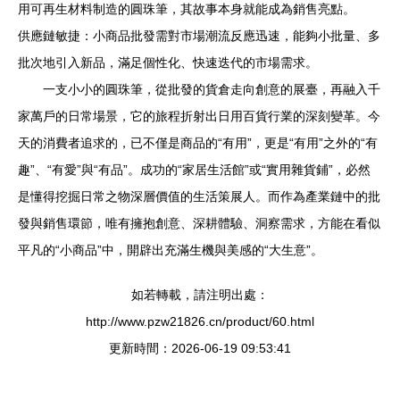
用可再生材料制造的圓珠筆，其故事本身就能成為銷售亮點。
供應鏈敏捷：小商品批發需對市場潮流反應迅速，能夠小批量、多
批次地引入新品，滿足個性化、快速迭代的市場需求。
一支小小的圓珠筆，從批發的貨倉走向創意的展臺，再融入千
家萬戶的日常場景，它的旅程折射出日用百貨行業的深刻變革。今
天的消費者追求的，已不僅是商品的“有用”，更是“有用”之外的“有
趣”、“有愛”與“有品”。成功的“家居生活館”或“實用雜貨鋪”，必然
是懂得挖掘日常之物深層價值的生活策展人。而作為產業鏈中的批
發與銷售環節，唯有擁抱創意、深耕體驗、洞察需求，方能在看似
平凡的“小商品”中，開辟出充滿生機與美感的“大生意”。
如若轉載，請注明出處：
http://www.pzw21826.cn/product/60.html
更新時間：2026-06-19 09:53:41