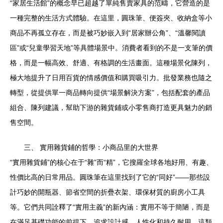
“家居生活館”的概念早已超越了單純售賣家具的范疇，它營造的是
一種完整的生活方式體驗。在這里，圓珠筆、便簽夾、收納盒等小
商品不再孤立存在，而是被巧妙嵌入到“居家辦公角”、“溫馨閱讀
區”或“兒童學習天地”等具體場景中。消費者看到的不是一支筆的價
格，而是一幅高效、舒適、有格調的生活畫面。這種場景化陳列，
極大地提升了日用百貨的情感價值和購買吸引力。批發業務也隨之
轉型，從提供單一商品轉向提供“場景解決方案”，包括配套的產品
組合、陳列建議，幫助下游的雜貨鋪或小零售商打造更具魅力的銷
售空間。
三、 實用雜貨鋪的哲學：小商品里的大世界
“實用雜貨鋪”的核心在于“雜”而“精”，它搜羅全球各地好用、有趣、
性價比高的日常用品。圓珠筆在這里找到了它的“同好”——那些設
計巧妙的開瓶器、節省空間的折疊衣架、環保材質的廚房小工具
等。它們共同詮釋了“實用主義”的新內涵：實用不等于簡陋，而是
在滿足基礎功能的前提下，追求設計感、人性化和持久耐用。這類