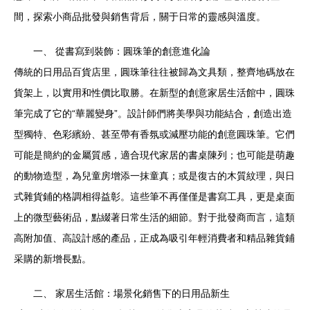
間，探索小商品批發與銷售背后，關于日常的靈感與溫度。
一、 從書寫到裝飾：圓珠筆的創意進化論
傳統的日用品百貨店里，圓珠筆往往被歸為文具類，整齊地碼放在
貨架上，以實用和性價比取勝。在新型的創意家居生活館中，圓珠
筆完成了它的“華麗變身”。設計師們將美學與功能結合，創造出造
型獨特、色彩繽紛、甚至帶有香氛或減壓功能的創意圓珠筆。它們
可能是簡約的金屬質感，適合現代家居的書桌陳列；也可能是萌趣
的動物造型，為兒童房增添一抹童真；或是復古的木質紋理，與日
式雜貨鋪的格調相得益彰。這些筆不再僅僅是書寫工具，更是桌面
上的微型藝術品，點綴著日常生活的細節。對于批發商而言，這類
高附加值、高設計感的產品，正成為吸引年輕消費者和精品雜貨鋪
采購的新增長點。
二、 家居生活館：場景化銷售下的日用品新生